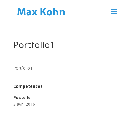
Portfolio1
Portfolio1
Compétences
Posté le
3 avril 2016